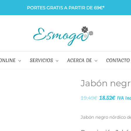
PORTES GRATIS A PARTIR DE 69€*
ONLINE
SERVICIOS
ACERCA DE
CONTACTO
Jabón negr
El
El
19.49
€
18.52
€
IVA In
precio
preci
original
actual
Jabón negro nórdico de
era:
es: