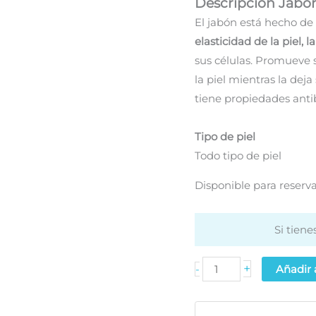
Descripción Jabó
19.49€.
18.52€
El jabón está hecho de
elasticidad de la piel, l
sus células. Promueve s
la piel mientras la deja
tiene propiedades anti
Tipo de piel
Todo tipo de piel
Disponible para reserv
Si tien
Jabón
+
-
Añadir a
negro
nórdico