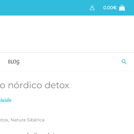
0.00
€
Bus
BLOG
o nórdico detox
cluido
o
tox, Natura Sibérica