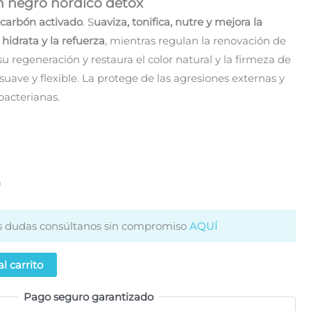
n negro nórdico detox
.
carbón activado
. S
uaviza, tonifica, nutre y mejora la
a hidrata y la refuerza
, mientras regulan la renovación de
u regeneración y restaura el color natural y la firmeza de
 suave y flexible. La protege de las agresiones externas y
bacterianas.
a
es dudas consúltanos sin compromiso
AQUÍ
l carrito
Pago seguro garantizado