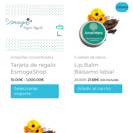
¡Oferta!
Ampollas concentrados
Cuidado de labios
Este
Tarjeta de regalo
Lip Balm
producto
EsmogaShop
Bálsamo labial
tiene
Rango
El
El
10.00
€
-
1,000.00
€
25.50
€
21.68
€
IVA Incluido
múltiples
de
precio
precio
variantes.
Seleccionar
Añadir al carrito
precios:
original
actual
importe
desde
era:
es:
Las
10.00€
25.50€.
21.68€.
opciones
hasta
1,000.00€
se
pueden
elegir
en