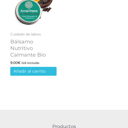
la
página
de
producto
Cuidado de labios
Bálsamo
Nutritivo
Calmante Bio
9.00
€
IVA Incluido
Añadir al carrito
Productos