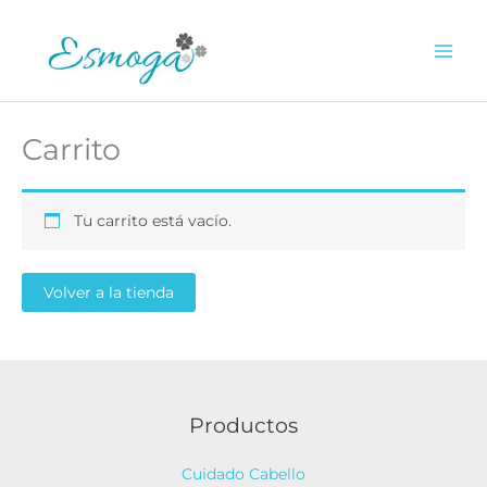
Ir
al
0.00
€
contenido
Carrito
Tu carrito está vacío.
Volver a la tienda
Productos
Cuidado Cabello