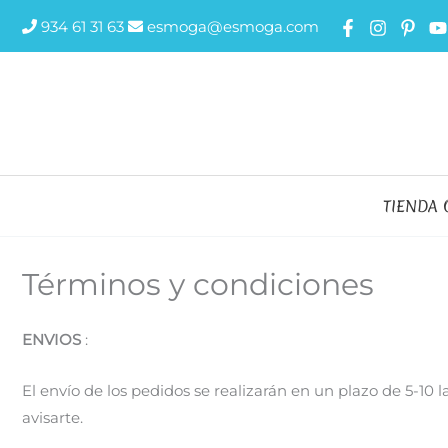
Ir
934 61 31 63
esmoga@esmoga.com
al
contenido
TIENDA 
Términos y condiciones
ENVIOS
:
El envío de los pedidos se realizarán en un plazo de 5-10
avisarte.