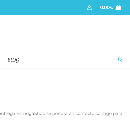
0.00
€
Bus
BLOG
 la entrega EsmogaShop se pondrá en contacto contigo para