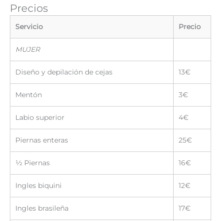
Precios
Servicio
Precio
MUJER
Diseño y depilación de cejas
13€
Mentón
3€
Labio superior
4€
Piernas enteras
25€
½ Piernas
16€
Ingles biquini
12€
Ingles brasileña
17€