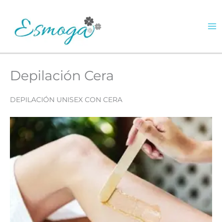
Ir
al
0.00
€
contenido
Depilación Cera
DEPILACIÓN UNISEX CON CERA