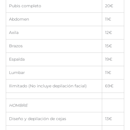
Pubis completo
20€
Abdomen
11€
Axila
12€
Brazos
15€
Espalda
19€
Lumbar
11€
Ilimitado (No incluye depilación facial)
69€
HOMBRE
Diseño y depilación de cejas
13€