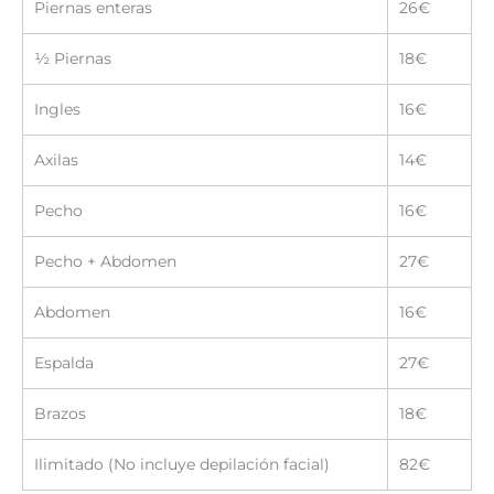
Piernas enteras
26€
½ Piernas
18€
Ingles
16€
Axilas
14€
Pecho
16€
Pecho + Abdomen
27€
Abdomen
16€
Espalda
27€
Brazos
18€
Ilimitado (No incluye depilación facial)
82€