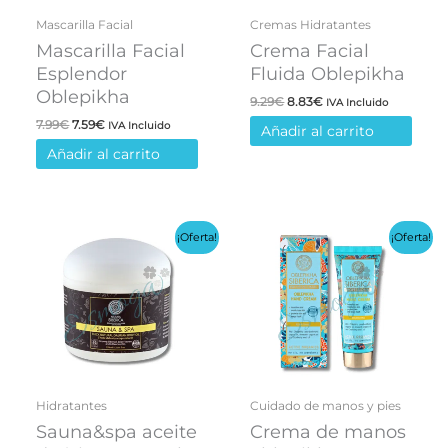
Mascarilla Facial
Cremas Hidratantes
Mascarilla Facial
Crema Facial
Esplendor
Fluida Oblepikha
Oblepikha
El
El
9.29
€
8.83
€
IVA Incluido
precio
precio
El
El
7.99
€
7.59
€
IVA Incluido
Añadir al carrito
original
actual
precio
precio
era:
es:
Añadir al carrito
original
actual
9.29€.
8.83€.
era:
es:
7.99€.
7.59€.
¡Oferta!
¡Oferta!
Hidratantes
Cuidado de manos y pies
Sauna&spa aceite
Crema de manos