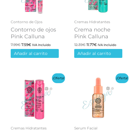
Contorno de Ojos
Cremas Hidratantes
Contorno de ojos
Crema noche
Pink Calluna
Pink Calluna
El
El
El
El
7.99
€
7.59
€
12.39
€
11.77
€
IVA Incluido
IVA Incluido
precio
precio
precio
precio
Añadir al carrito
Añadir al carrito
original
actual
original
actual
era:
es:
era:
es:
7.99€.
7.59€.
12.39€.
11.77€.
¡Oferta!
¡Oferta!
Cremas Hidratantes
Serum Facial