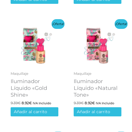
era:
es:
era:
es:
5.59€.
5.31€.
7.39€.
7.02€.
¡Oferta!
¡Oferta!
Maquillaje
Maquillaje
Iluminador
Iluminador
Líquido «Gold
Líquido «Natural
Shine»
Tone»
El
El
El
El
9.39
€
8.92
€
9.39
€
8.92
€
IVA Incluido
IVA Incluido
precio
precio
precio
precio
Añadir al carrito
Añadir al carrito
original
actual
original
actual
era:
es:
era:
es:
9.39€.
8.92€.
9.39€.
8.92€.