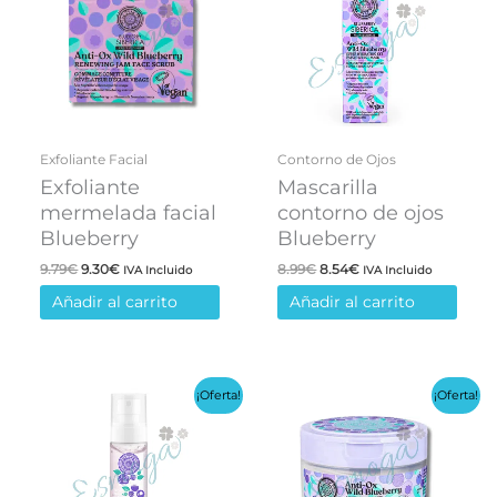
Exfoliante Facial
Contorno de Ojos
Exfoliante
Mascarilla
mermelada facial
contorno de ojos
Blueberry
Blueberry
El
El
El
El
9.79
€
9.30
€
8.99
€
8.54
€
IVA Incluido
IVA Incluido
precio
precio
precio
precio
Añadir al carrito
Añadir al carrito
original
actual
original
actual
era:
es:
era:
es:
9.79€.
9.30€.
8.99€.
8.54€.
¡Oferta!
¡Oferta!