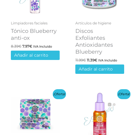
Limpiadores faciales
Artículos de higiene
Tónico Blueberry
Discos
anti-ox
Exfoliantes
Antioxidantes
El
El
8.39
€
7.97
€
IVA Incluido
precio
precio
Blueberry
Añadir al carrito
original
actual
El
El
11.99
€
11.39
€
era:
es:
IVA Incluido
precio
precio
8.39€.
7.97€.
Añadir al carrito
original
actual
era:
es:
11.99€.
11.39€.
¡Oferta!
¡Oferta!