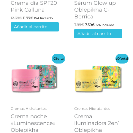
Crema día SPF20
Sérum Glow up
Pink Calluna
Oblepikha C-
Berrica
El
El
12.39
€
11.77
€
IVA Incluido
precio
precio
El
El
7.99
€
7.59
€
IVA Incluido
Añadir al carrito
original
actual
precio
precio
era:
es:
Añadir al carrito
original
actual
12.39€.
11.77€.
era:
es:
7.99€.
7.59€.
¡Oferta!
¡Oferta!
Cremas Hidratantes
Cremas Hidratantes
Crema noche
Crema
«Luminescence»
iluminadora 2en1
Oblepikha
Oblepikha