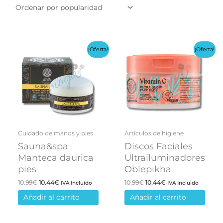
¡Oferta!
¡Oferta!
Cuidado de manos y pies
Artículos de higiene
Sauna&spa
Discos Faciales
Manteca daurica
Ultrailuminadores
pies
Oblepikha
El
El
El
El
10.99
€
10.44
€
10.99
€
10.44
€
IVA Incluido
IVA Incluido
precio
precio
precio
precio
Añadir al carrito
Añadir al carrito
original
actual
original
actual
era:
es:
era:
es:
10.99€.
10.44€.
10.99€.
10.44€.