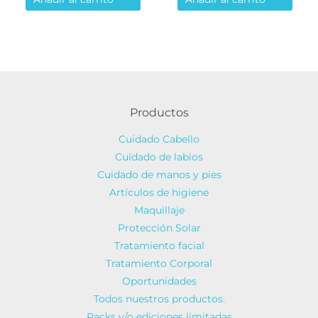
original
actual
original
actual
era:
es:
era:
es:
85.72€.
72.86€.
63.92€.
54.33€.
Productos
Cuidado Cabello
Cuidado de labios
Cuidado de manos y pies
Artículos de higiene
Maquillaje
Protección Solar
Tratamiento facial
Tratamiento Corporal
Oportunidades
Todos nuestros productos.
Packs y/o ediciones limitadas