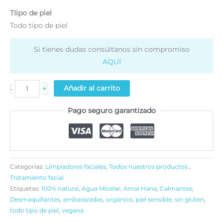
TIipo de piel
Todo tipo de piel
Si tienes dudas consúltanos sin compromiso
AQUÍ
Agua
+
Añadir al carrito
-
Micelar
Pago seguro garantizado
Botánica
Citrus
cantidad
Categorías:
Limpiadores faciales
,
Todos nuestros productos.
,
Tratamiento facial
Etiquetas:
100% natural
,
Agua Micelar
,
Amai Hana
,
Calmantes
,
Desmaquillantes
,
embarazadas
,
orgánico
,
piel sensible
,
sin gluten
,
todo tipo de piel
,
vegana