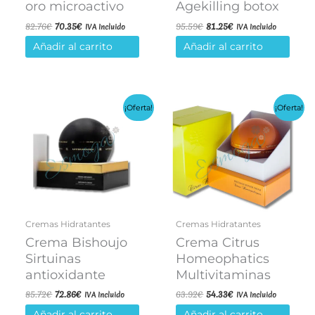
oro microactivo
Agekilling botox
El
El
El
El
82.76
€
70.35
€
95.59
€
81.25
€
IVA Incluido
IVA Incluido
precio
precio
precio
precio
Añadir al carrito
Añadir al carrito
original
actual
original
actual
era:
es:
era:
es:
82.76€.
70.35€.
95.59€.
81.25€.
¡Oferta!
¡Oferta!
Cremas Hidratantes
Cremas Hidratantes
Crema Bishoujo
Crema Citrus
Sirtuinas
Homeophatics
antioxidante
Multivitaminas
El
El
El
El
85.72
€
72.86
€
63.92
€
54.33
€
IVA Incluido
IVA Incluido
precio
precio
precio
precio
Añadir al carrito
Añadir al carrito