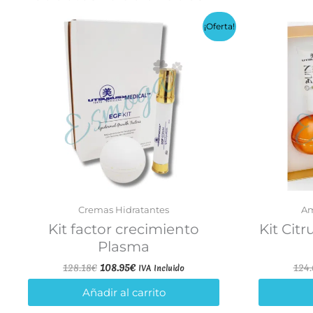
¡Oferta!
Cremas Hidratantes
Am
Kit factor crecimiento
Kit Cit
Plasma
El
El
128.18
€
108.95
€
124.
IVA Incluido
precio
precio
original
actual
Añadir al carrito
era:
es: