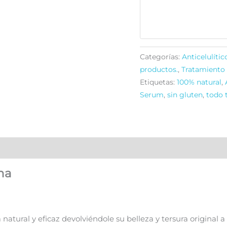
Bio
cantidad
Categorías:
Anticelulíti
productos.
,
Tratamiento 
Etiquetas:
100% natural
,
Serum
,
sin gluten
,
todo t
na
atural y eficaz devolviéndole su belleza y tersura original a