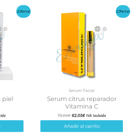
¡Oferta!
¡Oferta!
Serum Facial
 piel
Serum citrus reparador
Vitamina C
El
El
73.00
€
62.05
€
uido
IVA Incluido
precio
precio
original
actual
o
Añadir al carrito
era:
es: