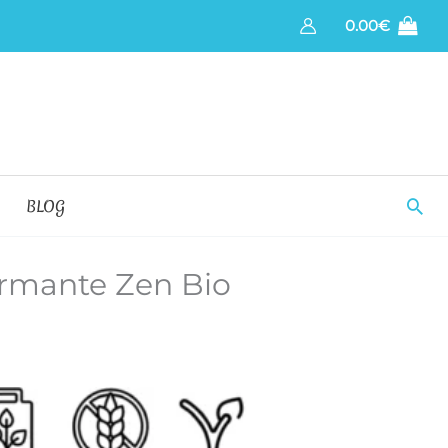
0.00
€
Bus
BLOG
irmante Zen Bio