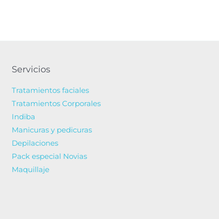
124.68€.
105.98€.
77.34€.
65.74€.
Servicios
Tratamientos faciales
Tratamientos Corporales
Indiba
Manicuras y pedicuras
Depilaciones
Pack especial Novias
Maquillaje