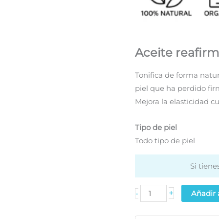
Aceite reafir
Tonifica de forma natura
piel que ha perdido fi
Mejora la elasticidad c
Tipo de piel
Todo tipo de piel
Si tien
Aceite
+
-
Añadir a
reafirmante
Zen