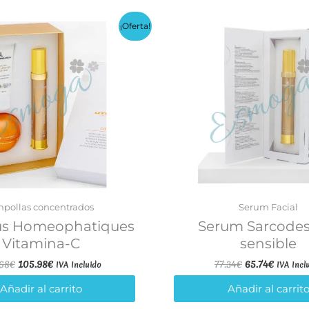
¡Oferta!
pollas concentrados
Serum Facial
rus Homeophatiques
Serum Sarcodes
Vitamina-C
sensible
El
El
El
El
68
€
105.98
€
77.34
€
65.74
€
IVA Incluido
IVA Incl
precio
precio
precio
precio
original
actual
original
actual
Añadir al carrito
Añadir al carrit
era:
es:
era:
es: