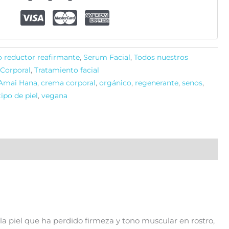
co reductor reafirmante
,
Serum Facial
,
Todos nuestros
Corporal
,
Tratamiento facial
Amai Hana
,
crema corporal
,
orgánico
,
regenerante
,
senos
,
ipo de piel
,
vegana
 la piel que ha perdido firmeza y tono muscular en rostro,