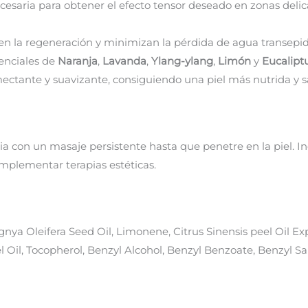
necesaria para obtener el efecto tensor deseado en zonas d
cen la regeneración y minimizan la pérdida de agua transepi
senciales de
Naranja
,
Lavanda
,
Ylang-ylang
,
Limón
y
Eucalipt
ectante y suavizante, consiguiendo una piel más nutrida y s
impia con un masaje persistente hasta que penetre en la piel.
plementar terapias estéticas.
gnya Oleifera Seed Oil, Limonene, Citrus Sinensis peel Oil E
l Oil, Tocopherol, Benzyl Alcohol, Benzyl Benzoate, Benzyl Sal