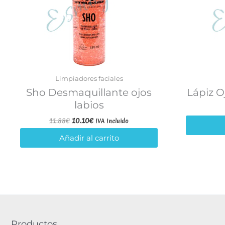
Limpiadores faciales
Sho Desmaquillante ojos
Lápiz O
labios
El
El
11.88
€
10.10
€
IVA Incluido
precio
precio
original
actual
Añadir al carrito
era:
es:
11.88€.
10.10€.
Productos