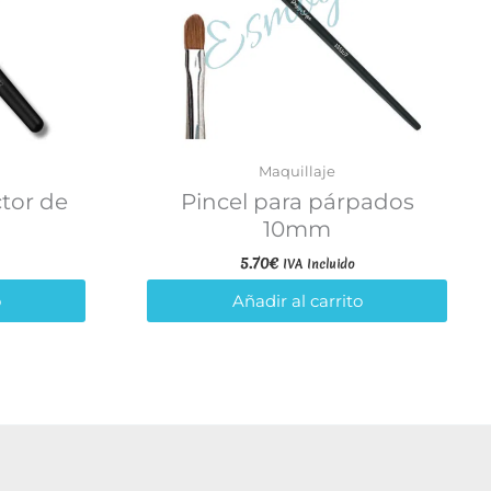
Maquillaje
ctor de
Pincel para párpados
10mm
5.70
€
IVA Incluido
o
Añadir al carrito