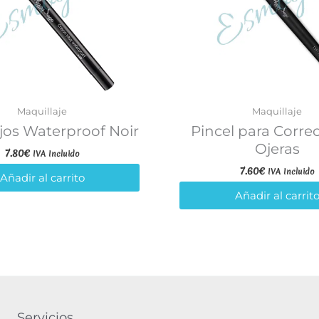
Maquillaje
Maquillaje
jos Waterproof Noir
Pincel para Corre
Ojeras
7.80
€
IVA Incluido
7.60
€
IVA Incluido
Añadir al carrito
Añadir al carrit
Servicios