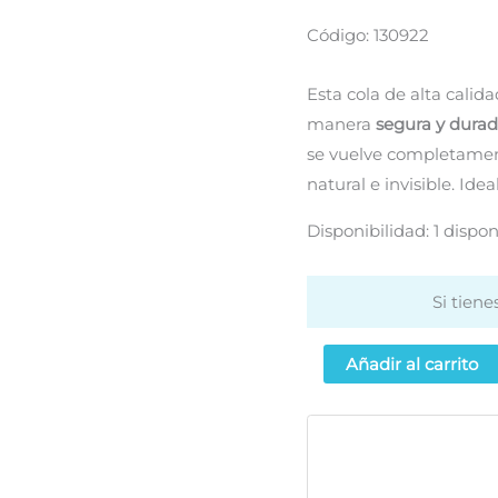
Código: 130922
Esta cola de alta calid
manera
segura y durad
se vuelve completame
natural e invisible. Idea
Disponibilidad:
1 dispon
Si tien
Cola
Añadir al carrito
pestañas
postizas
transparente
cantidad