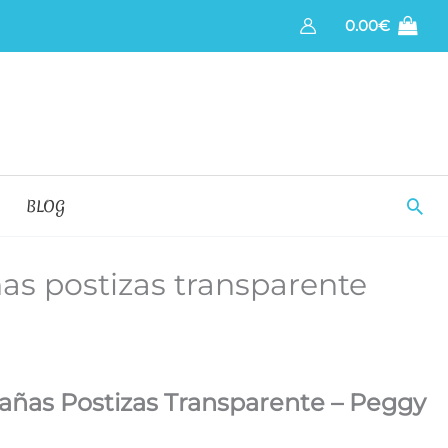
0.00
€
Bus
BLOG
as postizas transparente
tañas Postizas Transparente – Peggy