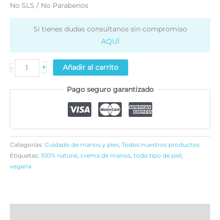
No SLS / No Parabenos
Si tienes dudas consúltanos sin compromiso
AQUÍ
Crema
+
Añadir al carrito
-
manos
Pago seguro garantizado
Suavidad
y
Protección
cantidad
Categorías:
Cuidado de manos y pies
,
Todos nuestros productos.
Etiquetas:
100% natural
,
crema de manos
,
todo tipo de piel
,
vegana
Descripción