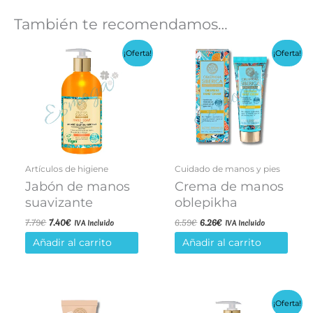
También te recomendamos…
¡Oferta!
¡Oferta!
Artículos de higiene
Cuidado de manos y pies
Jabón de manos
Crema de manos
suavizante
oblepikha
El
El
El
El
7.79
€
7.40
€
6.59
€
6.26
€
IVA Incluido
IVA Incluido
precio
precio
precio
precio
Añadir al carrito
Añadir al carrito
original
actual
original
actual
era:
es:
era:
es:
7.79€.
7.40€.
6.59€.
6.26€.
¡Oferta!