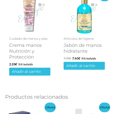
Cuidado de manos y pies
Artículos de higiene
Crema manos
Jabón de manos
Nutrición y
hidratante
Protección
El
El
7.79
€
7.40
€
IVA Incluido
precio
precio
2.39
€
IVA Incluido
Añadir al carrito
original
actual
era:
es:
Añadir al carrito
7.79€.
7.40€.
Productos relacionados
¡Oferta!
¡Oferta!