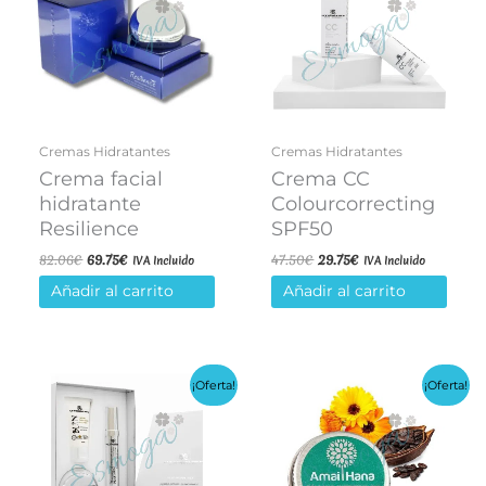
Cremas Hidratantes
Cremas Hidratantes
Crema facial
Crema CC
hidratante
Colourcorrecting
Resilience
SPF50
El
El
El
El
82.06
€
69.75
€
47.50
€
29.75
€
IVA Incluido
IVA Incluido
precio
precio
precio
precio
Añadir al carrito
Añadir al carrito
original
actual
original
actual
era:
es:
era:
es:
82.06€.
69.75€.
47.50€.
29.75€.
¡Oferta!
¡Oferta!