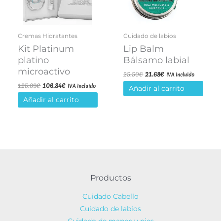
Cremas Hidratantes
Cuidado de labios
Kit Platinum
Lip Balm
platino
Bálsamo labial
microactivo
El
El
25.50
€
21.68
€
IVA Incluido
precio
precio
El
El
125.69
€
106.84
€
IVA Incluido
Añadir al carrito
original
actual
precio
precio
era:
es:
Añadir al carrito
original
actual
25.50€.
21.68€.
era:
es:
125.69€.
106.84€.
Productos
Cuidado Cabello
Cuidado de labios