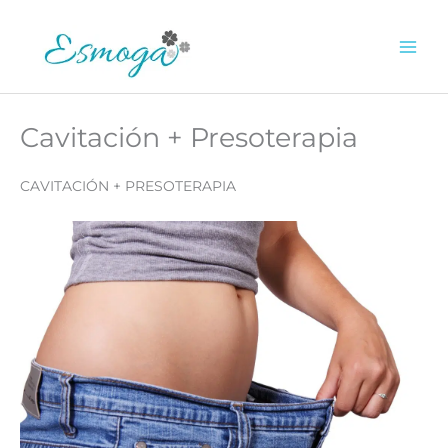
Ir
al
0.00
€
contenido
Cavitación + Presoterapia
CAVITACIÓN + PRESOTERAPIA